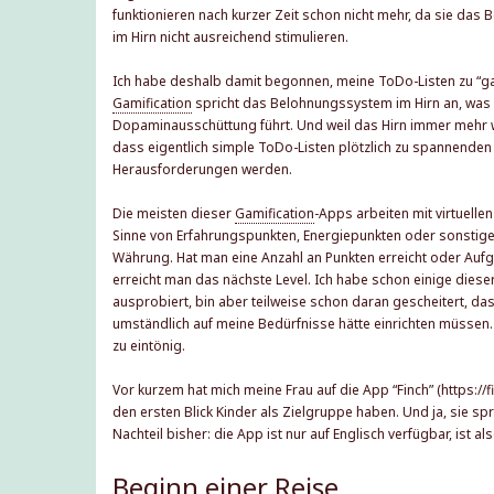
funktionieren nach kurzer Zeit schon nicht mehr, da sie da
im Hirn nicht ausreichend stimulieren.
Ich habe deshalb damit begonnen, meine ToDo-Listen zu “gam
Gamification
spricht das Belohnungssystem im Hirn an, was
Dopaminausschüttung führt. Und weil das Hirn immer mehr wi
dass eigentlich simple ToDo-Listen plötzlich zu spannenden
Herausforderungen werden.
Die meisten dieser
Gamification
-
Apps arbeiten mit virtuell
Sinne von Erfahrungspunkten, Energiepunkten oder sonstig
Währung. Hat man eine Anzahl an Punkten erreicht oder Aufg
erreicht man das nächste Level. Ich habe schon einige dies
ausprobiert, bin aber teilweise schon daran gescheitert, das
umständlich auf meine Bedürfnisse hätte einrichten müsse
zu eintönig.
Vor kurzem hat mich meine Frau auf die App “Finch” (
https://
den ersten Blick Kinder als Zielgruppe haben. Und ja, sie spr
Nachteil bisher: die App ist nur auf Englisch verfügbar, ist al
Beginn einer Reise