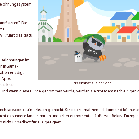
s Belohnungssystem
ifizieren”. Die
 zu
ll, führt das dazu,
en Belohnungen im
er InGame-
aben erledigt,
er Apps
Screenshot aus der App
s ich sie
n. Und wenn diese Hürde genommen wurde, wurden sie trotzdem nach einiger Z
finchcare.com
) aufmerksam gemacht. Sie ist erstmal ziemlich bunt und könnte a
icht das innere Kind in mir an und arbeitet momentan äußerst effektiv. Einziger
so nicht unbedingt für alle geeignet.