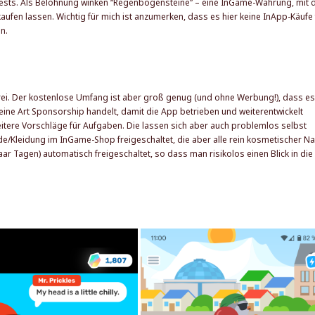
Quests. Als Belohnung winken “Regenbogensteine” – eine InGame-Währung, mit 
fen lassen. Wichtig für mich ist anzumerken, dass es hier keine InApp-Käufe 
n.
frei. Der kostenlose Umfang ist aber groß genug (und ohne Werbung!), dass es
 eine Art Sponsorship handelt, damit die App betrieben und weiterentwickelt
weitere Vorschläge für Aufgaben. Die lassen sich aber auch problemlos selbst
/Kleidung im InGame-Shop freigeschaltet, die aber alle rein kosmetischer Na
ar Tagen) automatisch freigeschaltet, so dass man risikolos einen Blick in die