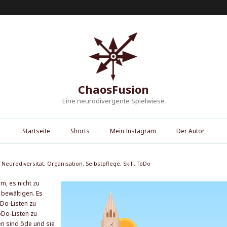
ChaosFusion
Eine neurodivergente Spielwiese
Startseite
Shorts
Mein Instagram
Der Autor
Neurodiversität
,
Organisation
,
Selbstpflege
,
Skill
,
ToDo
, es nicht zu
 bewältigen. Es
oDo-Listen zu
ToDo-Listen zu
en sind öde und sie