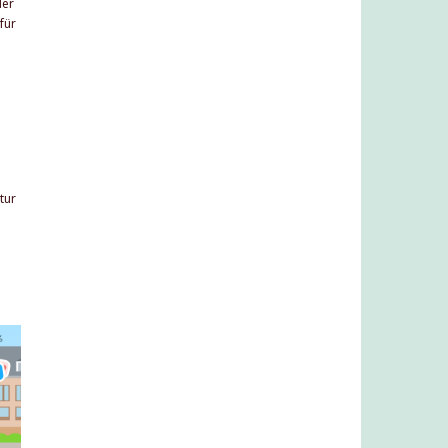
der
für
tur