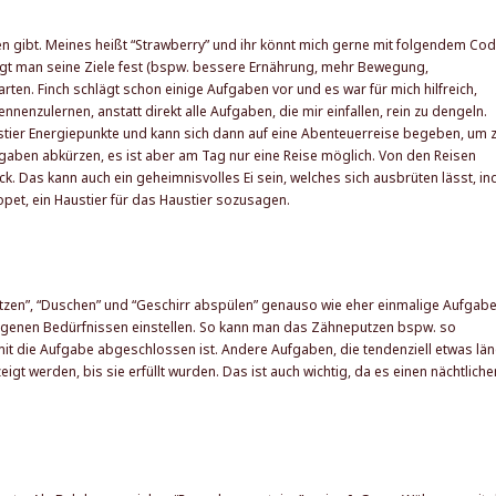
n gibt. Meines heißt “Strawberry” und ihr könnt mich gerne mit folgendem Co
gt man seine Ziele fest (bspw. bessere Ernährung, mehr Bewegung,
rten. Finch schlägt schon einige Aufgaben vor und es war für mich hilfreich,
nenzulernen, anstatt direkt alle Aufgaben, die mir einfallen, rein zu dengeln.
stier Energiepunkte und kann sich dann auf eine Abenteuerreise begeben, um 
ufgaben abkürzen, es ist aber am Tag nur eine Reise möglich. Von den Reisen
. Das kann auch ein geheimnisvolles Ei sein, welches sich ausbrüten lässt, i
pet, ein Haustier für das Haustier sozusagen.
utzen”, “Duschen” und “Geschirr abspülen” genauso wie eher einmalige Aufgab
eigenen Bedürfnissen einstellen. So kann man das Zähneputzen bspw. so
mit die Aufgabe abgeschlossen ist. Andere Aufgaben, die tendenziell etwas lä
gt werden, bis sie erfüllt wurden. Das ist auch wichtig, da es einen nächtliche