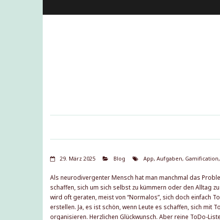
29. März 2025
Blog
App
,
Aufgaben
,
Gamification
,
Als neurodivergenter Mensch hat man manchmal das Problem
schaffen, sich um sich selbst zu kümmern oder den Alltag zu
wird oft geraten, meist von “Normalos”, sich doch einfach T
erstellen. Ja, es ist schön, wenn Leute es schaffen, sich mit 
organisieren. Herzlichen Glückwunsch. Aber reine ToDo-List