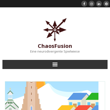
ChaosFusion
Eine neurodivergente Spielwiese
Startseite
Shorts
Mein Instagram