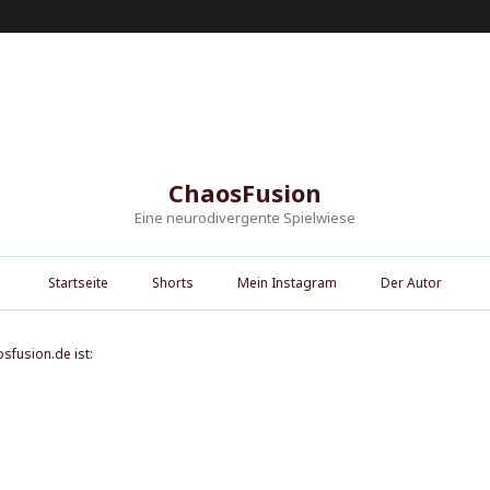
ChaosFusion
Eine neurodivergente Spielwiese
Startseite
Shorts
Mein Instagram
Der Autor
osfusion.de ist: