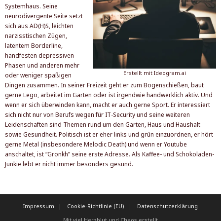
Der Autor
Systemhaus. Seine
neurodivergente Seite setzt
sich aus AD(H)S, leichten
narzisstischen Zügen,
latentem Borderline,
handfesten depressiven
Phasen und anderen mehr
Erstellt mit
Ideogram.ai
oder weniger spaßigen
Dingen zusammen. In seiner Freizeit geht er zum Bogenschießen, baut
gerne Lego, arbeitet im Garten oder ist irgendwie handwerklich aktiv. Und
wenn er sich überwinden kann, macht er auch gerne Sport. Er interessiert
sich nicht nur von Berufs wegen für IT-Security und seine weiteren
Leidenschaften sind Themen rund um den Garten, Haus und Haushalt
sowie Gesundheit. Politisch ist er eher links und grün einzuordnen, er hört
gerne Metal (insbesondere Melodic Death) und wenn er Youtube
anschaltet, ist “Gronkh” seine erste Adresse. Als Kaffee- und Schokoladen-
Junkie lebt er nicht immer besonders gesund.
Impressum
Cookie-Richtlinie (EU)
Datenschutzerklärung
Mit viel Herzblut und Chaos erstellt