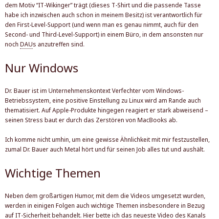
Der Autor
dem Motiv “IT-Wikinger” trägt (dieses T-Shirt und die passende Tasse
habe ich inzwischen auch schon in meinem Besitz) ist verantwortlich für
den First-Level-Support (und wenn man es genau nimmt, auch für den
Second- und Third-Level-Support) in einem Büro, in dem ansonsten nur
noch
DAU
s
anzutreffen sind.
Nur Windows
Dr. Bauer ist im Unternehmenskontext Verfechter vom Windows-
Betriebssystem, eine positive Einstellung zu Linux wird am Rande auch
thematisiert. Auf Apple-Produkte hingegen reagiert er stark abweisend –
seinen Stress baut er durch das Zerstören von MacBooks ab.
Ich komme nicht umhin, um eine gewisse Ähnlichkeit mit mir festzustellen,
zumal Dr. Bauer auch Metal hört und für seinen Job alles tut und aushält.
Wichtige Themen
Neben dem großartigen Humor, mit dem die Videos umgesetzt wurden,
werden in einigen Folgen auch wichtige Themen insbesondere in Bezug
auf IT-Sicherheit behandelt. Hier bette ich das neueste Video des Kanals