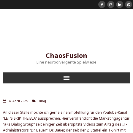
ChaosFusion
Eine neurodivergente Spielwiese
Startseite
4. April 2025
Blog
Shorts
An dieser Stelle möchte ich gerne eine Empfehlung für den Youtube-Kanal
“
LET’S SKIP THE BLA
” aussprechen. Hier veröffentlicht die Marketingagentur
Mein Instagram
“a+s DialogGroup” seit einiger Zeit überspitzte Videos zum Alltag des IT-
Administrators “Dr. Bauer”. Dr. Bauer, der seit der 2. Staffel ein T-Shirt mit