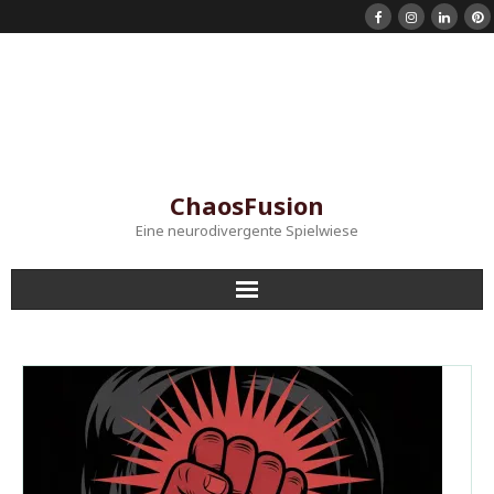
ChaosFusion
Eine neurodivergente Spielwiese
Startseite
Shorts
Mein Instagram