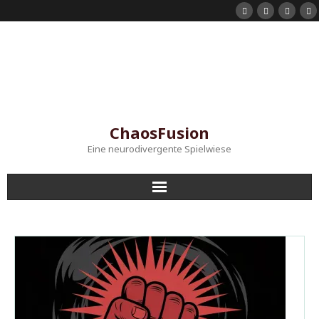
ChaosFusion
Eine neurodivergente Spielwiese
Startseite
Shorts
Mein Instagram